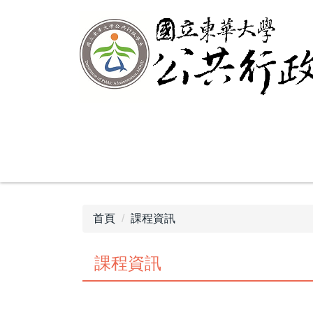
跳
到
主
要
內
容
區
首頁
課程資訊
課程資訊