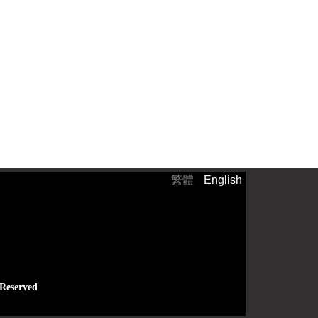
繁體
English
）
 Reserved