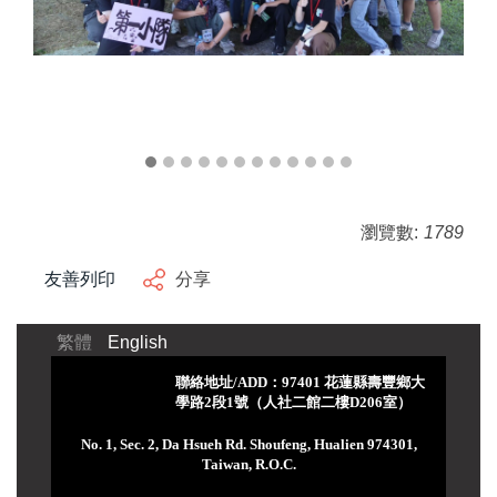
瀏覽數:
1789
友善列印
分享
繁體
English
聯絡地址/ADD：97401 花蓮縣壽豐鄉大
學路2段1號（人社二館二樓D206室）
No. 1, Sec. 2, Da Hsueh Rd. Shoufeng, Hualien 974301,
Taiwan, R.O.C.