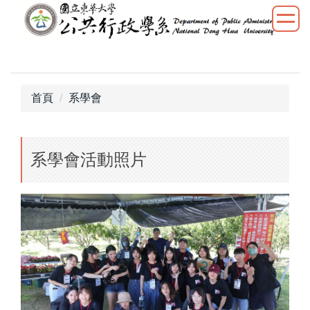
跳
到
主
要
內
容
首頁
系學會
區
系學會活動照片